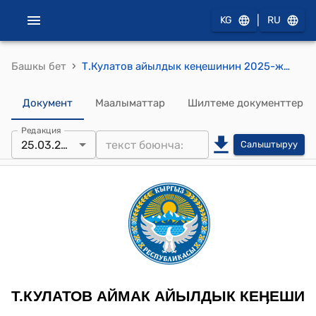
|
KG
RU
›
Башкы бет
Т.Кулатов айылдык кеңешинин 2025-жылдын 25-мартындагы №5-1 Т.Кулатов айыл аймагынын айыл өкмөтүнүн 2025-жылга калган калдык бюджетин бекитип берүү жөнүндө токтому
Документ
Маалыматтар
Шилтеме документтер
Редакция
25.03.2025
Салыштыруу