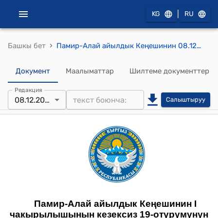
|
KG
RU
›
Башкы бет
Памир-Алай айылдык Кеңешинин 08.12.2025 №37 Памир-Алай айыл өкмөтүнүн 2025- жылдын 4-кварталындагы жыл ичиндеги жергиликтүү бюджетинин киреше жана чыгаша бөлүгүнүн планына өзгөртүү киргизүү жөнүндө токтому
Документ
Маалыматтар
Шилтеме документтер
Редакция
08.12.2025
Салыштыруу