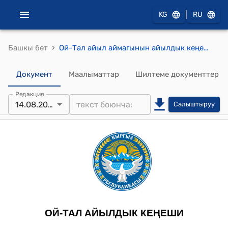
|
KG
RU
›
Башкы бет
Ой-Тал айыл аймагынын айылдык кеңешинин 2024-жылдын 14-августундагы, №5/1, Ой-Тал айыл өкмөтүнүн Сары-Бээ айылындагы Чоң-Кааты суусуна кичи ГЭС куруу үчүн жалпы 0,96 га жер аянтын “Айыл чарба багытындагы жерлер” категориясынан “Өнөр жайынын, транспоттун, байланыштын, энергетиканын, коргонуунун жерлери жана башка багыттагы жерлер” категориясына которууга (трансформациялоого) макулдук берүү жөнүндө токтому
Документ
Маалыматтар
Шилтеме документтер
Редакция
14.08.2024
Салыштыруу