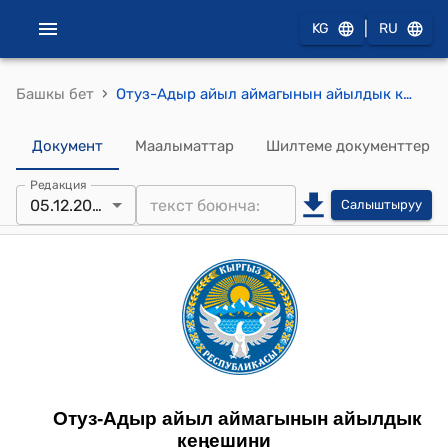
|
KG
RU
›
Башкы бет
Отуз-Адыр айыл аймагынын айылдык кеңешинин 05.12.2025 №11/3 Отуз-Адыр айыл аймагынын айыл чарба багытындагы жерлерин мамлекеттик менчикке өткөрүүгө макулдук берүү жөнүндө токтому
Документ
Маалыматтар
Шилтеме документтер
Редакция
05.12.2025
Салыштыруу