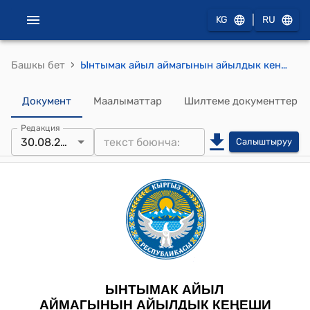
|
KG
RU
›
Башкы бет
Ынтымак айыл аймагынын айылдык кенешинин 2024-жылдын 30-августундагы, №9/5 Ынтымак айыл аймагына караштуу Кызыл-Суу, Учкун участкаларындагы жайгашкан жерлерди трансформациялоого макулдук берүү жөнүндө токтому
Документ
Маалыматтар
Шилтеме документтер
Редакция
30.08.2024
Салыштыруу