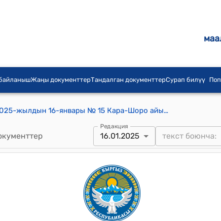
маа
 байланыш
Жаңы документтер
Тандалган документтер
Сурап билүү
Поп
Кара-Шоро айылдык кеңешинин 2025-жылдын 16-январы № 15 Кара-Шоро айыл өкмөтүнүн аймагында салык жана салык эмес киреше төлөмдөрүн бекитүү жөнүндө токтому
Редакция
окументтер
16.01.2025