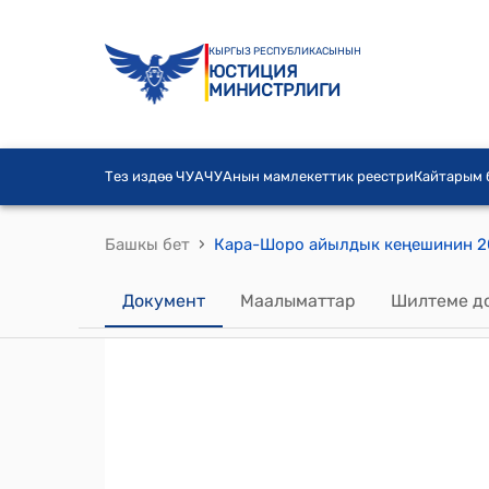
КЫРГЫЗ РЕСПУБЛИКАСЫНЫН
ЮСТИЦИЯ
МИНИСТРЛИГИ
Тез издөө ЧУА
ЧУАнын мамлекеттик реестри
Кайтарым
›
Башкы бет
Документ
Маалыматтар
Шилтеме д