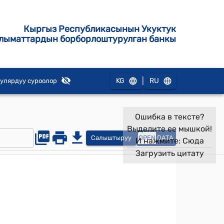
Кыргыз Республикасынын Укуктук
лыматтардын борборлоштурулган банкы
|
KG
RU
улярдуу суроолор
Ошибка в тексте?
Выделите ее мышкой!
Салыштыруу
OPEN
DATA
И нажмите:
Сюда
Загрузить цитату