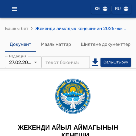
|
KG
RU
›
Башкы бет
Жекенди айылдык кеңешинин 2025-жылдын 27-февралындагы №16 Жекенди айыл өкмөтүнө караштуу № 1467 контурундагы 2.50 га аянтты бир категориядан экинчи категорияга которуу жөнүндө токтому
Документ
Маалыматтар
Шилтеме документтер
Редакция
27.02.2025
Салыштыруу