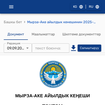
|
KG
RU
›
Башкы бет
Мырза-Аке айылдык кенешинин 2025-жылдын 9-сентябры № 58 Мырза-Аке айыл өкмөтүнүн жергиликтүү бюджетинин киреше жана чыгаша бөлүгүнө өзгөртүү киргизүү жөнүндө токтому
Документ
Маалыматтар
Шилтеме документтер
Редакция
09.09.2025
Салыштыруу