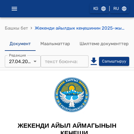
|
KG
RU
›
Башкы бет
Жекенди айылдык кеңешинин 2025-жылдын 27-апрелиндеги №27 Жекенди айыл аймагына караштуу 30,0 га жер аянтты бир категориядан экинчи категорияга которуу жөнүндө токтому
Документ
Маалыматтар
Шилтеме документтер
Редакция
27.04.2025
Салыштыруу