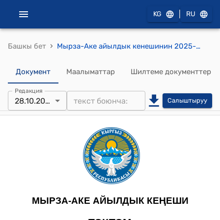
|
KG
RU
›
Башкы бет
Мырза-Аке айылдык кенешинин 2025-жылдын 28-октябры № 76 Мырза-Аке айылынын тургуну Маматкулова Алийманын арызы жөнүндө токтому
Документ
Маалыматтар
Шилтеме документтер
Редакция
28.10.2025
Салыштыруу