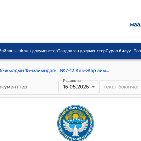
маа
 байланыш
Жаңы документтер
Тандалган документтер
Сурап билүү
Поп
Көк-Жар айылдык кеңешинин 2025-жылдын 15-майындагы №7-12 Көк-Жар айыл өкмөтүнүн 2025-жылдын 20-мартындагы № 112 сандуу катын кароо жөнүндө токтому
Редакция
окументтер
15.05.2025