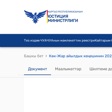
КЫРГЫЗ РЕСПУБЛИКАСЫНЫН
ЮСТИЦИЯ
МИНИСТРЛИГИ
Тез издөө ЧУА
ЧУАнын мамлекеттик реестри
Кайтарым
›
Башкы бет
Документ
Маалыматтар
Шилтеме д