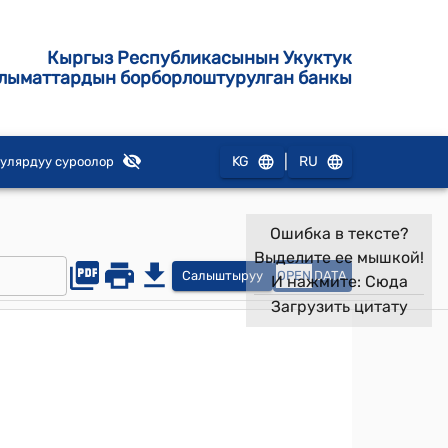
Кыргыз Республикасынын Укуктук
лыматтардын борборлоштурулган банкы
|
KG
RU
улярдуу суроолор
Ошибка в тексте?
Выделите ее мышкой!
Салыштыруу
OPEN
DATA
И нажмите:
Сюда
Загрузить цитату