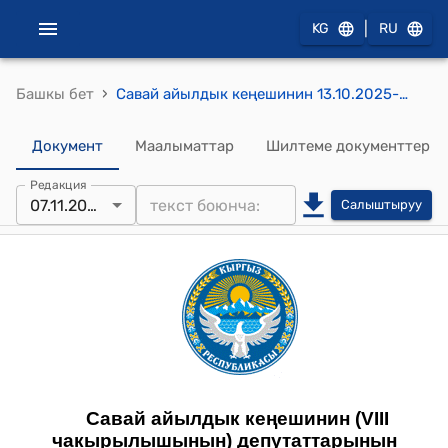
|
KG
RU
›
Башкы бет
Савай айылдык кеңешинин 13.10.2025-жыл. № 34 Савай айыл өкмөтүнүн Кен-Сай айылынын айыл башчысынын кызматтык каттары жөнүндө токтому
Документ
Маалыматтар
Шилтеме документтер
Редакция
07.11.2025
Салыштыруу