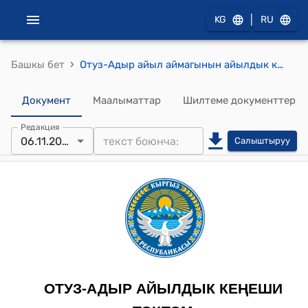
|
KG
RU
›
Башкы бет
Отуз-Адыр айыл аймагынын айылдык кеңешинин 2025-жылдын 06-ноябрындагы №4 Отуз-Адыр айыл аймагынын Кызыл-Абад айылындагы аталышы жок кѳчѳгө татыктуу инсандын ысымсын ыйгаруу жѳнүндѳ токтому
Документ
Маалыматтар
Шилтеме документтер
Редакция
06.11.2025
Салыштыруу