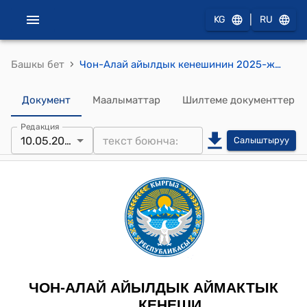
|
KG
RU
›
Башкы бет
Чон-Алай айылдык кенешинин 2025-жылдын 10-майындагы №4 Чоң-Алай айыл өкмөтүнө караштуу Дароот-Коргон айылындагы 5-07-01-0001-0809 коду менен катталган АЗС куруу үчүн деп берилген 3000 кв. м. жер аянтына АГЗС жана АЗС курууга макулдук берүү жөнүндө токтому
Документ
Маалыматтар
Шилтеме документтер
Редакция
10.05.2024
Салыштыруу