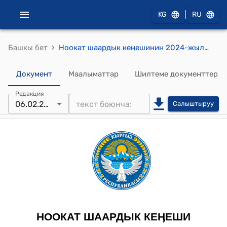
|
KG
RU
›
Башкы бет
Ноокат шаардык кеңешинин 2024-жылдын 6-февралындагы №6 "Ноокат шаар мэриясынын алдындагы муниципалдык менчик департаментинин типтүү түзүмү жана штаттык бирдигине өзгөртүү, толуктоо жөнүндө" токтому.
Документ
Маалыматтар
Шилтеме документтер
Редакция
06.02.2024
Салыштыруу