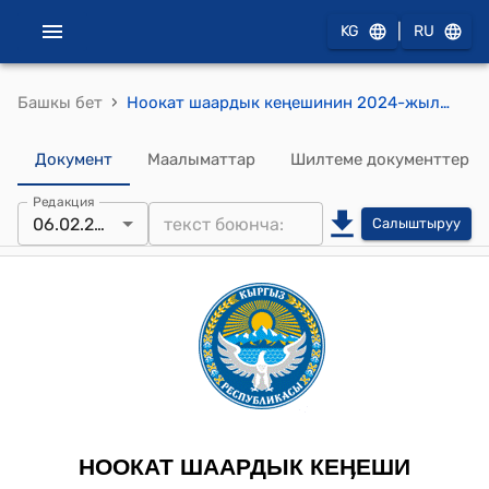
|
KG
RU
›
Башкы бет
Ноокат шаардык кеңешинин 2024-жылдын 6-февралындагы №7 "Ноокат шаарына караштуу А.Абдуваитов атындагы орто мектебине кичи футбол аянтчасын куруу үчүн Ош облустук өнүктүрүү фондуна өздүк салымга жергиликтүү бюджеттин эсебинен акча каражаты ажыратып берүү жөнүндө" токтому.
Документ
Маалыматтар
Шилтеме документтер
Редакция
06.02.2024
Салыштыруу