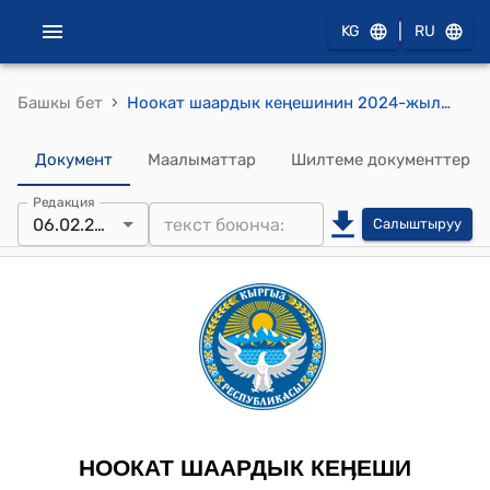
|
KG
RU
›
Башкы бет
Ноокат шаардык кеңешинин 2024-жылдын 6-февралындагы №15 "Ноокат шаар мэриясынын алдындагы муниципалдык менчик департаментинин 2024-жылга бюджетинин чыгаша бөлүгүн бекитүү жөнүндө" токтому.
Документ
Маалыматтар
Шилтеме документтер
Редакция
06.02.2024
Салыштыруу