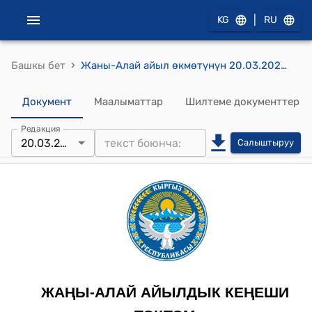
|
KG
RU
›
Башкы бет
Жаны-Алай айыл өкмөтүнүн 20.03.2024 №37/3 Жаңы-Алай айыл өкмөтүнө контрактык негизде жергиликтүү бюджеттин эсебинен штаттык бирдиктерди киргизүү жөнүндө токтому
Документ
Маалыматтар
Шилтеме документтер
Редакция
20.03.2024
Салыштыруу