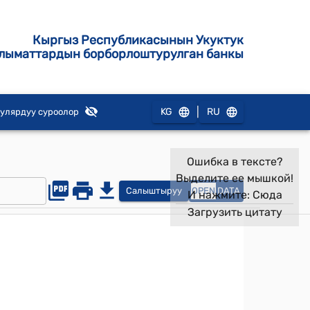
Кыргыз Республикасынын Укуктук
лыматтардын борборлоштурулган банкы
|
KG
RU
улярдуу суроолор
Ошибка в тексте?
Выделите ее мышкой!
Салыштыруу
OPEN
DATA
И нажмите:
Сюда
Загрузить цитату