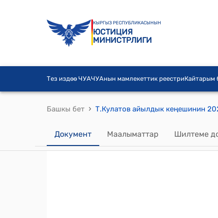
КЫРГЫЗ РЕСПУБЛИКАСЫНЫН
ЮСТИЦИЯ
МИНИСТРЛИГИ
Тез издөө ЧУА
ЧУАнын мамлекеттик реестри
Кайтарым
›
Башкы бет
Документ
Маалыматтар
Шилтеме д