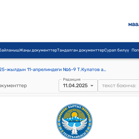
маа
 байланыш
Жаңы документтер
Тандалган документтер
Сурап билүү
Поп
Т.Кулатов айылдык кеңешинин 2025-жылдын 11-апрелиндеги №6-9 Т.Кулатов айыл аймагынын Кызыл-Булак айылынын тургуну Муртазаев Майсалбектин жеке менчигиндеги 975,0 чарчы метр турак жай багытындагы жер тилкесинин ичинен 62,5 чарчы метр жер тилкесин, Ак-Чал айылынын тургуну Тагай уулу Таалайбектин жеке менчигиндеги 1500,0 чарчы метр турак жай багытындагы жер тилкесинин ичинен 200,0 чарчы метр жер тилкесин максаттык багытын дүкөн багытына өзгөртүп берүүгө макулдук берүү жөнүндө токтому
Редакция
окументтер
11.04.2025