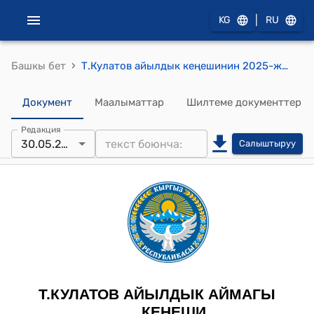
|
KG
RU
›
Башкы бет
Т.Кулатов айылдык кеңешинин 2025-жылдын 30-майындагы №7-8 «Жергиликтүү өз алдынча башкаруу органдарына айрым мамлекеттик ыйгарым укуктарды берүү жөнүндө” келишимин бекитүү жөнүндө токтому
Документ
Маалыматтар
Шилтеме документтер
Редакция
30.05.2025
Салыштыруу