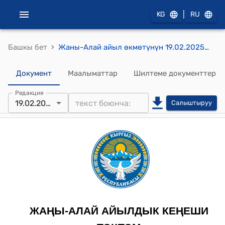
|
KG
RU
›
Башкы бет
Жаны-Алай айыл өкмөтүнүн 19.02.2025 №4/1 Жаңы-Алай айыл өкмөтүнүн салык мезгилдерине пайдалануу үчүн турак жай имарараттары жана жайлары үчүн 2025-2027-жылдарга салык ставкаларын бекитүү жөнүндө токтому
Документ
Маалыматтар
Шилтеме документтер
Редакция
19.02.2025
Салыштыруу