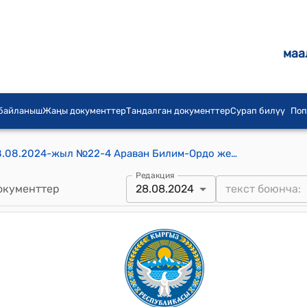
маа
 байланыш
Жаңы документтер
Тандалган документтер
Сурап билүү
Поп
С.Юсупова айылдык кеңешинин 28.08.2024-жыл №22-4 Араван Билим-Ордо жеке мектеби бошотуп берген имаратты натыйжалуу, максатуу пайдалануу боюнча түзүлгөн комиссиясынын аталган имаратты билим берүү багытында пайдаланып, билим берүү мекемесине Кыргыз мамлекеттүүлүгүн түптөгөн Жусуп Абдрахмановдун ысымын ыйгаруу боюнча 2024-жылдын 6-августундагы №2 протоколун бекитип берүү жөнүндө токтому
Редакция
окументтер
28.08.2024