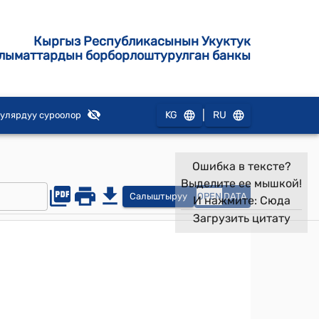
Кыргыз Республикасынын Укуктук
лыматтардын борборлоштурулган банкы
|
KG
RU
улярдуу суроолор
Ошибка в тексте?
Выделите ее мышкой!
Салыштыруу
OPEN
DATA
И нажмите:
Сюда
Загрузить цитату