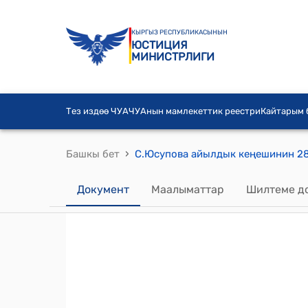
КЫРГЫЗ РЕСПУБЛИКАСЫНЫН
ЮСТИЦИЯ
МИНИСТРЛИГИ
Тез издөө ЧУА
ЧУАнын мамлекеттик реестри
Кайтарым
›
Башкы бет
Документ
Маалыматтар
Шилтеме д