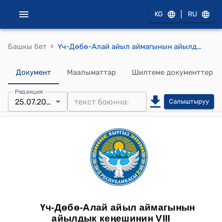
|
KG
RU
›
Башкы бет
Үч-Дөбө-Алай айыл аймагынын айылдык кеңешинин 25.07.2025 №33 Балдар жана жаштар менен иштөө боюнча иш-чараларды жүзөгө ашырууну уюштуруу жөнүндө токтому
Документ
Маалыматтар
Шилтеме документтер
Редакция
25.07.2025
Салыштыруу