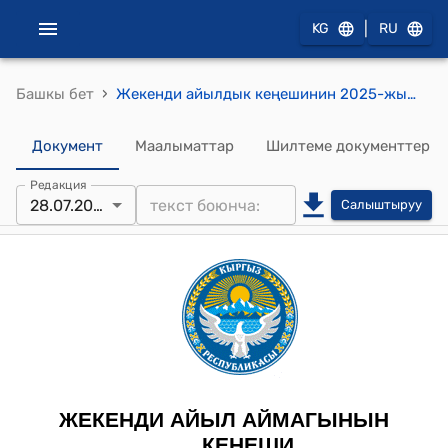
|
KG
RU
›
Башкы бет
Жекенди айылдык кеңешинин 2025-жылдын 28-июлундагы №34 Жекенди айыл өкмөтүнүн 2025-жылдын 6 айындагы жергиликтүү бюджетинин киреше жана чыгаша бөлүктөрүнүн аткарылышы жөнүндө токтому
Документ
Маалыматтар
Шилтеме документтер
Редакция
28.07.2025
Салыштыруу