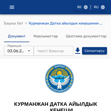
|
KG
RU
›
Башкы бет
Курманжан Датка айылдык кеңешинин 2025-жылдын 3-июнундагы №8-4 Курманжан Датка айыл аймагынын Айыл чарба багытындагы жерлердин мамлекеттик фондундагы (мындан ары АЖМФ) жерлерин аныктоо жана инвентаризация жүргүзүү жөнүндө токтому
Документ
Маалыматтар
Шилтеме документтер
Редакция
03.06.2025
Салыштыруу