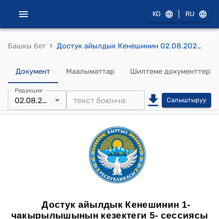
|
KG
RU
›
Башкы бет
Достук айылдык Кенешинин 02.08.2024-жылдын №16 Достук айыл өкмөтүнүн Ачы айылындагы №483 контурунда жайгашкан 0,17 га таштуу жайыт жер тилкесин Муниципалдык ЖБИ заводун курууга өндүрүш жана иштеп чыгаруу жер тилкеси категориясына которуу (трансформациялоо) жөнүндө токтому
Документ
Маалыматтар
Шилтеме документтер
Редакция
02.08.2024
Салыштыруу