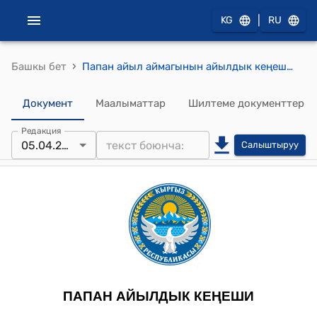
|
KG
RU
›
Башкы бет
Папан айыл аймагынын айылдык кеңешинин 2024-жылдын 05-апрелиндеги №4 Папан айыл аймагынын айыл өкмөтүнүн Кызыл-Туу айылында жайгашкан жабык спорт аянтчасынын курулушун бүтүрүү максатында Ош облустук региондорду өнүктүрүү фондуна долбоор жазуу жөнүндө токтому
Документ
Маалыматтар
Шилтеме документтер
Редакция
05.04.2024
Салыштыруу