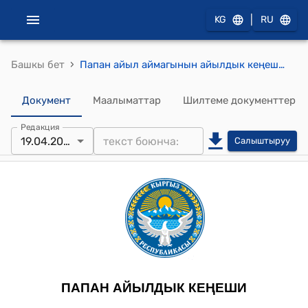
|
KG
RU
›
Башкы бет
Папан айыл аймагынын айылдык кеңешинин 2024-жылдын 19-апрелиндеги №1 Папан айыл аймагынын айыл өкмөтүнүн «Кыргызмамжердолбоор» мамлекеттик ишканасы тарабынан түзүлгөн административдик чек ара схемалык картасын бекитүү жөнүндө токтому
Документ
Маалыматтар
Шилтеме документтер
Редакция
19.04.2024
Салыштыруу