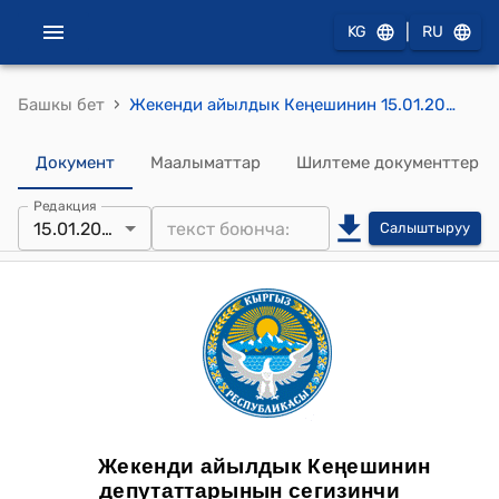
|
KG
RU
›
Башкы бет
Жекенди айылдык Кеңешинин 15.01.2025 № 3 Жекенди айылдык аймагында 2024-жылдагы жергиликтүү бюджеттен калган калдык 2126,1 сомду кароо жөнүндө токтому
Документ
Маалыматтар
Шилтеме документтер
Редакция
15.01.2025
Салыштыруу