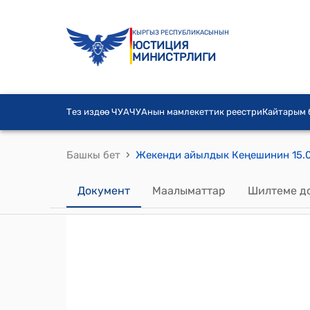
КЫРГЫЗ РЕСПУБЛИКАСЫНЫН
ЮСТИЦИЯ
МИНИСТРЛИГИ
Тез издөө ЧУА
ЧУАнын мамлекеттик реестри
Кайтарым
›
Башкы бет
Документ
Маалыматтар
Шилтеме д