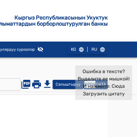
Кыргыз Республикасынын Укуктук
лыматтардын борборлоштурулган банкы
|
KG
RU
улярдуу суроолор
Ошибка в тексте?
Выделите ее мышкой!
Салыштыруу
OPEN
DATA
И нажмите:
Сюда
Загрузить цитату