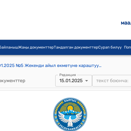
маа
 байланыш
Жаңы документтер
Тандалган документтер
Сурап билүү
Поп
Жекенди айылдык Кеңешинин 15.01.2025 №5 Жекенди айыл өкмөтүнө караштуу № 49 контурундагы 2.50 га жер аянтын бир категориядан экинчи категорияга которуу жөнүндө токтому
Редакция
окументтер
15.01.2025