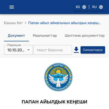
|
KG
RU
›
Башкы бет
Папан айыл аймагынын айылдык кеңешинин 2025-жылдын 10-октябрындагы №3 Папан айыл аймагынын айыл өкмөтүнүн алдындагы муниципалдык ишканасынын техникаларынын иштөө тарифтерин бекитүү жөнүндө токтому
Документ
Маалыматтар
Шилтеме документтер
Редакция
10.10.2025
Салыштыруу