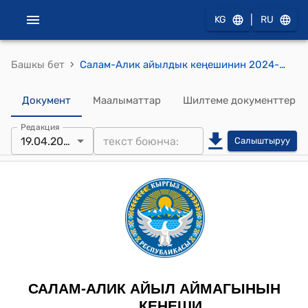
|
KG
RU
›
Башкы бет
Салам-Алик айылдык кеңешинин 2024-жылдын 19-апрелиндеги №25 15 жаш айылынын тургуну Байназаров Жумакадыр Мураталиевичтин жеке менчик турак- жай участкасынын максаттык багытын өзгөртүп, намазкана куруу үчүн 0,04га жер аянтын ажыратуу жөнүндө жөнүндө токтому
Документ
Маалыматтар
Шилтеме документтер
Редакция
19.04.2024
Салыштыруу