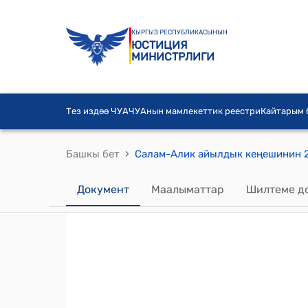
КЫРГЫЗ РЕСПУБЛИКАСЫНЫН
ЮСТИЦИЯ
МИНИСТРЛИГИ
Тез издөө ЧУА
ЧУАнын мамлекеттик реестри
Кайтарым
›
Башкы бет
Документ
Маалыматтар
Шилтеме д