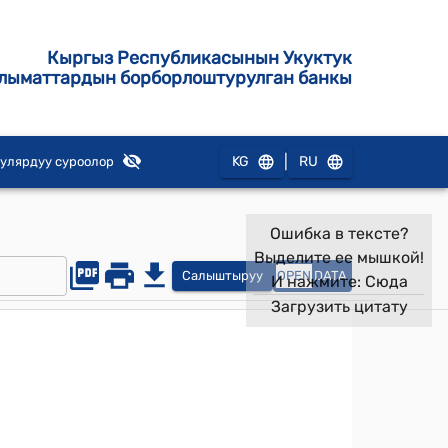
Кыргыз Республикасынын Укуктук
лыматтардын борборлоштурулган банкы
|
KG
RU
улярдуу суроолор
Ошибка в тексте?
Выделите ее мышкой!
Салыштыруу
OPEN
DATA
И нажмите:
Сюда
Загрузить цитату