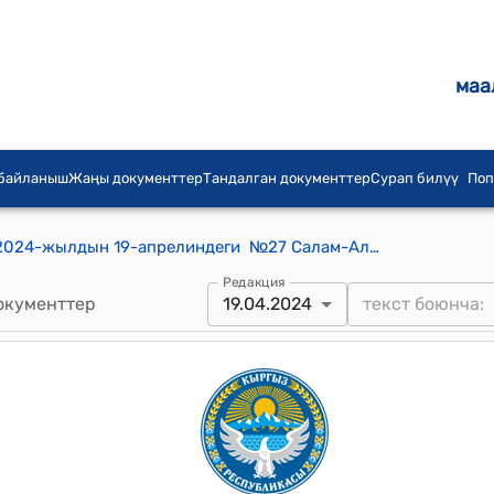
маа
 байланыш
Жаңы документтер
Тандалган документтер
Сурап билүү
Поп
Салам-Алик айылдык кеңешинин 2024-жылдын 19-апрелиндеги №27 Салам-Алик айылындагы дача муниципалдык менчиктеги мейманканын жана айланасындагы 0,74 га жер участкасынын айланасын зым тор менен тосуу жөнүндө токтому
Редакция
окументтер
19.04.2024