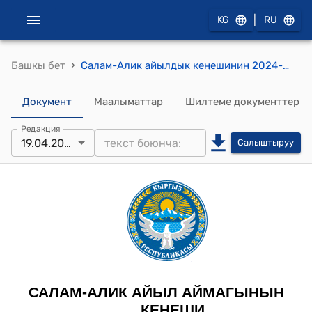
|
KG
RU
›
Башкы бет
Салам-Алик айылдык кеңешинин 2024-жылдын 19-апрелиндеги №29 Салам-Алик айыл аймагынын айыл өкмөтүнүн Салам-Алик айылынын тургуну Асилбеков Болоттун жашап жаткан үйүнө токтом чыгарып берүү жөнүндө токтому
Документ
Маалыматтар
Шилтеме документтер
Редакция
19.04.2024
Салыштыруу