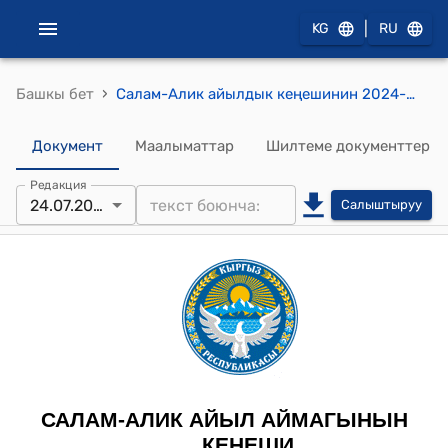
|
KG
RU
›
Башкы бет
Салам-Алик айылдык кеңешинин 2024-жылдын 24-июлундагы №38 Салам-Алик айыл өкмөтүнүн бюджетинин 2024-жылдын 6 айындагы бюджетинин кирешелери жана чыгашалары боюнча аткарылган иштери жөнүндө токтому
Документ
Маалыматтар
Шилтеме документтер
Редакция
24.07.2024
Салыштыруу