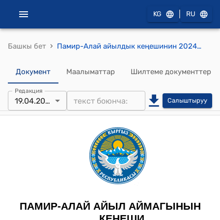
|
KG
RU
›
Башкы бет
Памир-Алай айылдык кеңешинин 2024-жылдын 19-апрединдеги №9 Памир-Алай айылдык Кеңешинин регламентин бекитүү жөнүндө токтому
Документ
Маалыматтар
Шилтеме документтер
Редакция
19.04.2024
Салыштыруу