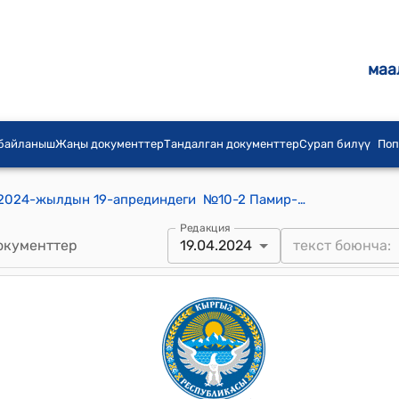
маа
 байланыш
Жаңы документтер
Тандалган документтер
Сурап билүү
Поп
Памир-Алай айылдык кеңешинин 2024-жылдын 19-апрединдеги №10-2 Памир-Алай айыл өкмөтүнүн жайыттарды башка максатта пайдалануу боюнча, Памир-Алай айыл өкмөтүнө ООО “НУР Телеком” ишканасынын гибридный контейнер орнотууга келишим түзүүгө макулдук берүү жөнүндө токтому
Редакция
окументтер
19.04.2024