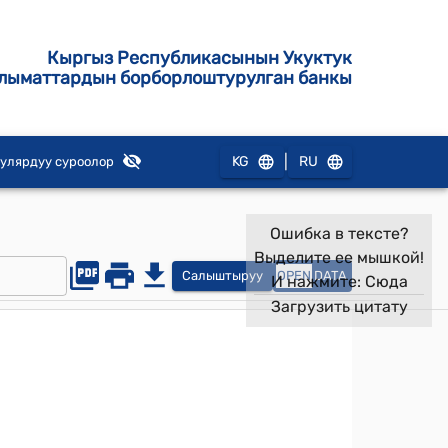
Кыргыз Республикасынын Укуктук
лыматтардын борборлоштурулган банкы
|
KG
RU
улярдуу суроолор
Ошибка в тексте?
Выделите ее мышкой!
Салыштыруу
OPEN
DATA
И нажмите:
Сюда
Загрузить цитату