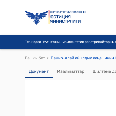
КЫРГЫЗ РЕСПУБЛИКАСЫНЫН
ЮСТИЦИЯ
МИНИСТРЛИГИ
Тез издөө ЧУА
ЧУАнын мамлекеттик реестри
Кайтарым
›
Башкы бет
Документ
Маалыматтар
Шилтеме д