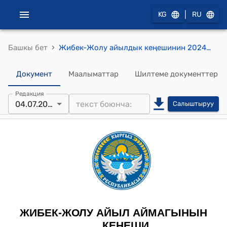
|
KG
RU
›
Башкы бет
Жибек-Жолу айылдык кеңешинин 2024-жылдын 4-июлундагы №26 Күң-Элек айылындагы “Келечек үчүн билим берүү” долбоорунун алкагында ачылып жаткан кыска мөөнөттүү мектепке чейинки билим берүү мекемесине ат коюу жөнүндө токтому
Документ
Маалыматтар
Шилтеме документтер
Редакция
04.07.2024
Салыштыруу