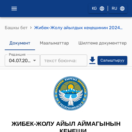
|
KG
RU
›
Башкы бет
Жибек-Жолу айылдык кеңешинин 2024-жылдын 4-июлундагы №28 Кичи-Бүлөлү айылындагы “Келечек үчүн билим берүү” долбоорунун алкагында ачылып жаткан кыска мөөнөттүү мектепке чейинки билим берүү мекемесине ат коюу жөнүндө токтому
Документ
Маалыматтар
Шилтеме документтер
Редакция
04.07.2024
Салыштыруу