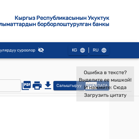
Кыргыз Республикасынын Укуктук
лыматтардын борборлоштурулган банкы
|
KG
RU
улярдуу суроолор
Ошибка в тексте?
Выделите ее мышкой!
Салыштыруу
OPEN
DATA
И нажмите:
Сюда
Загрузить цитату