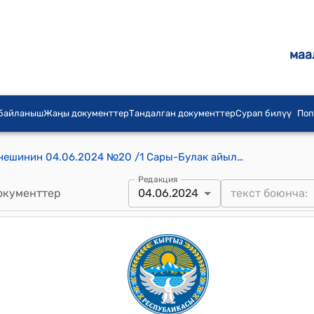
маа
 байланыш
Жаңы документтер
Тандалган документтер
Сурап билүү
Поп
Сары-Булак айылдык округдук Кенешинин 04.06.2024 №20 /1 Сары-Булак айыл өкмөтүнүн аймагында жашаган атуулдардын эгин аянттарына жана чөп орунду жерлерине кароосуздан түшүп зыян келтирген ( жеп тебелеп талкалап ) койгон Сары-Булак айыл өкмөтүнүн аймагына Сырттан ( башка жактардан келген ) малдарга бодо балдар үчүн 1000 ( мин сом ) жандык малдар үчүн 200 ( эки жүз сом ) өлчөмүндө , мал ээлерине жана ошондой эле Сары-Булак айыл өкмөтүнүн аймагында туруктуу жашаган атуулдардын малдарына бодо малдары үчүн 500 ( беш жүз сомдон ) жана жандык малдар үчүн 200 ( эки жүз сомдон мал ээлерине айып пул салынып өндүрүлүп айыл өкмөтүнүн жергиликтүү бюджетине кириштелсин. деген айыл айылдардагы коомчулук тарабынан түзүлгөн комиссиянын сунушун кароо жана бекитүү жөнүндө токтому
Редакция
окументтер
04.06.2024