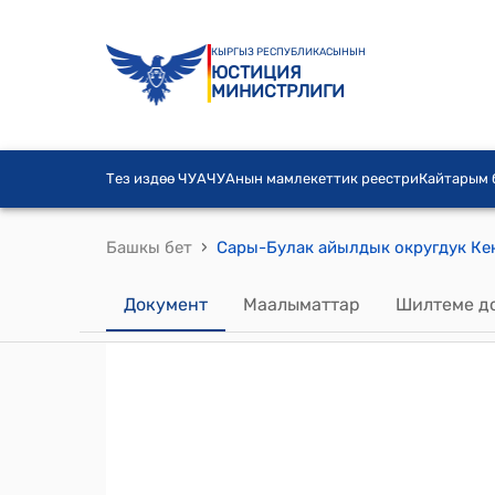
КЫРГЫЗ РЕСПУБЛИКАСЫНЫН
ЮСТИЦИЯ
МИНИСТРЛИГИ
Тез издөө ЧУА
ЧУАнын мамлекеттик реестри
Кайтарым
›
Башкы бет
Документ
Маалыматтар
Шилтеме д