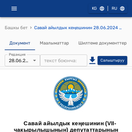
|
KG
RU
›
Башкы бет
Савай айылдык кеңешинин 28.06.2024 № 28 Савай айылдык аймагынын айыл өкмөтүндө муниципалдык менчикте турган жер участокторун ижарага берүү жана түз сатууга макулдук берүү жөнүндө токтому
Документ
Маалыматтар
Шилтеме документтер
Редакция
28.06.2024
Салыштыруу