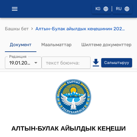
|
KG
RU
›
Башкы бет
Алтын-Булак айылдык кеңешинин 2024-жылдын 19-январындагы №84 Алтын-Булак айыл өкмөтүнүн 2024-жылга жергиликтүү бюджетин бекитүү боюнча 2025-2026-жылдардагы бюджеттеринин болжолун кароо жөнүндө токтому
Документ
Маалыматтар
Шилтеме документтер
Редакция
19.01.2024
Салыштыруу