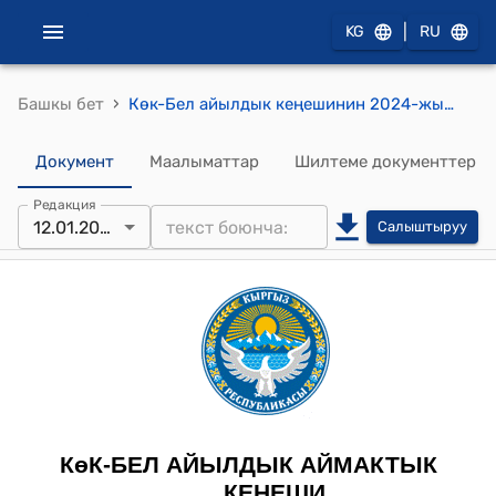
|
KG
RU
›
Башкы бет
Көк-Бел айылдык кеңешинин 2024-жылдын 12-январындагы №26-01 Көк-Бел айыл өкмөтүнүн башчысынын 2023-жылы аткарган иштери жөнүндө токтому
Документ
Маалыматтар
Шилтеме документтер
Редакция
12.01.2024
Салыштыруу