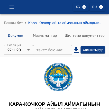
|
KG
RU
›
Башкы бет
Кара-Кочкор айыл аймагынын айылдык кенешинин 2024-жылдын 27-ноябрындагы №1/10 Жийде айылындагы футбол аянтчасын куруу үчүн, Кара-Кочкор айыл өкмөтүнүн 2025-жылга карала турган бюджетинен өздүк салым үчүн, 551 000 (беш жүз элүү бир ) мин сом акча каражатын бөлүп берүү жөнүндө токтому
Документ
Маалыматтар
Шилтеме документтер
Редакция
27.11.2024
Салыштыруу