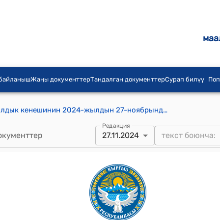
маа
 байланыш
Жаңы документтер
Тандалган документтер
Сурап билүү
Поп
Кара-Кочкор айыл аймагынын айылдык кенешинин 2024-жылдын 27-ноябрындагы №1/13 Октябрь айылындагы “Элбарс” МЧББУМ нун кошумча ачылган №2 корпусун капиталдык ремонттон өткөрүү үчүн, Кара-Кочкор айыл өкмөтүнүн 2025-жылга карала турган бюджетинен өздүк салым үчүн, 555 803 (беш жүз элүү беш миң сегиз жүз үч) сом акча каражатын бөлүп берүү жөнүндө токтому
Редакция
окументтер
27.11.2024