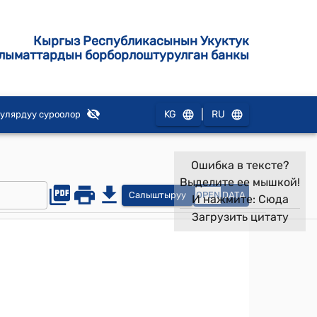
Кыргыз Республикасынын Укуктук
лыматтардын борборлоштурулган банкы
|
KG
RU
улярдуу суроолор
Ошибка в тексте?
Выделите ее мышкой!
Салыштыруу
OPEN
DATA
И нажмите:
Сюда
Загрузить цитату