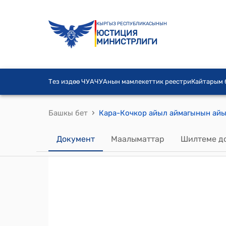
КЫРГЫЗ РЕСПУБЛИКАСЫНЫН
ЮСТИЦИЯ
МИНИСТРЛИГИ
Тез издөө ЧУА
ЧУАнын мамлекеттик реестри
Кайтарым
›
Башкы бет
Документ
Маалыматтар
Шилтеме д