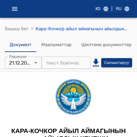
|
KG
RU
›
Башкы бет
Кара-Кочкор айыл аймагынын айылдык кенешинин 2024-жылдын 21-декабрындагы №3/8 Кара –Кулжа аймактык шайлоо комиссиясынын курамына жана резервине талапкерлерди сунуштоо жөнүндө токтому
Документ
Маалыматтар
Шилтеме документтер
Редакция
21.12.2024
Салыштыруу