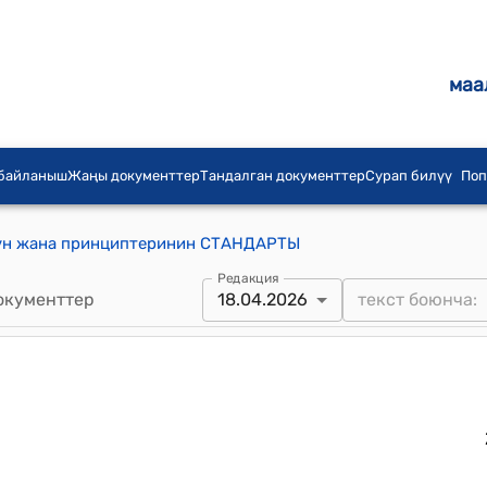
маа
 байланыш
Жаңы документтер
Тандалган документтер
Сурап билүү
Поп
нүн жана принциптеринин СТАНДАРТЫ
Редакция
окументтер
18.04.2026