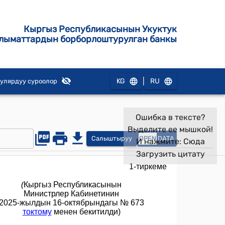
Кыргыз Республикасынын Укуктук
лыматтардын борборлоштурулган банкы
|
KG
RU
улярдуу суроолор
Ошибка в тексте?
Выделите ее мышкой!
Салыштыруу
OPEN
DATA
И нажмите:
Сюда
Загрузить цитату