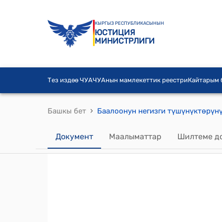
КЫРГЫЗ РЕСПУБЛИКАСЫНЫН
ЮСТИЦИЯ
МИНИСТРЛИГИ
Тез издөө ЧУА
ЧУАнын мамлекеттик реестри
Кайтарым
›
Башкы бет
Баалоонун негизги түшүнүктөрү
Документ
Маалыматтар
Шилтеме д