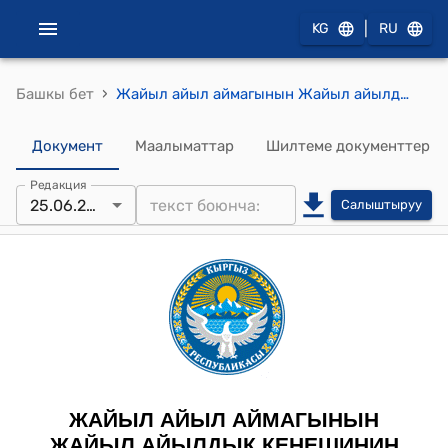
|
KG
RU
›
Башкы бет
Жайыл айыл аймагынын Жайыл айылдык кеңешинин 2025-жылдын 25-июнундагы № 24 "2025 жылдын бюджеттик долбоорун жана 2026-2027 жылдарга бюджеттин божомолун бекитүү жөнүндө" токтому
Документ
Маалыматтар
Шилтеме документтер
Редакция
25.06.2024
Салыштыруу