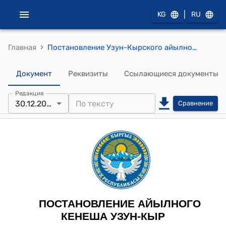
|
KG
RU
›
Главная
Постановление Узун-Кырского айылного кенеша от 30 декабря 2024 года № 18/II "О внесении изменений в постановление №11/II от 18.12.2024-года “Об одобрении проекта “Капитальный ремонт кровли здания Дворца Молодежи”
Документ
Реквизиты
Ссылающиеся документы
Редакция
30.12.2024
Сравнение