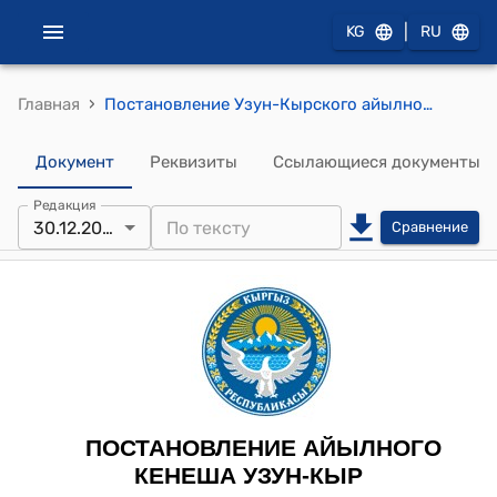
|
KG
RU
›
Главная
Постановление Узун-Кырского айылного кенеша от 30 декабря 2024 года № 19 /III "О даче согласия на принятие в муниципальную собственность айыл окмоту земельного участка под установку трансформаторной подстанции"
Документ
Реквизиты
Ссылающиеся документы
Редакция
30.12.2024
Сравнение